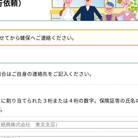
行依頼）
せてから健保へご連絡ください。
場合はご自身の連絡先をご記入ください。
とに割り当てられた３桁または４桁の数字。保険証等の氏名
す。